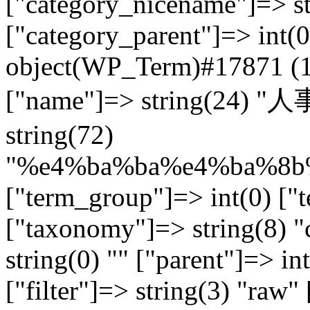
["category_nicename"]=> st
["category_parent"]=> int(0
object(WP_Term)#17871 (17
["name"]=> string(24)
string(72)
"%e4%ba%ba%e4%ba%8
["term_group"]=> int(0) [
["taxonomy"]=> string(8) "
string(0) "" ["parent"]=> in
["filter"]=> string(3) "raw"