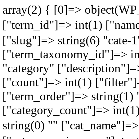
array(2) { [0]=> object(W
["term_id"]=> int(1) ["
["slug"]=> string(6) "cate-
["term_taxonomy_id"]=> in
"category" ["description"]=>
["count"]=> int(1) ["filter"
["term_order"]=> string(1) 
["category_count"]=> int(1
string(0) "" ["cat_name