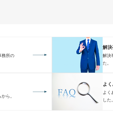
解決
事務所の
解決
た。
よく
よく
らから。
した