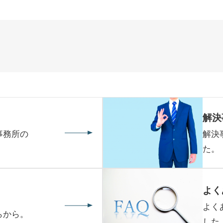
解決
事務所の
解決
た。
よく
よく
らから。
した