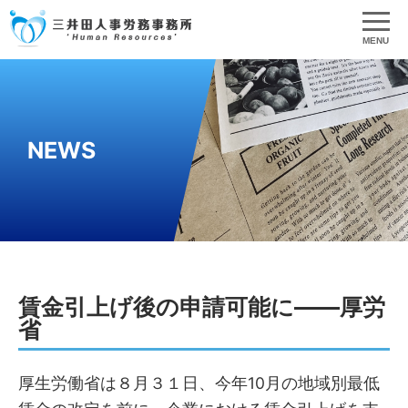
MENU
NEWS
賃金引上げ後の申請可能に――厚労
省
厚生労働省は８月３１日、今年10月の地域別最低