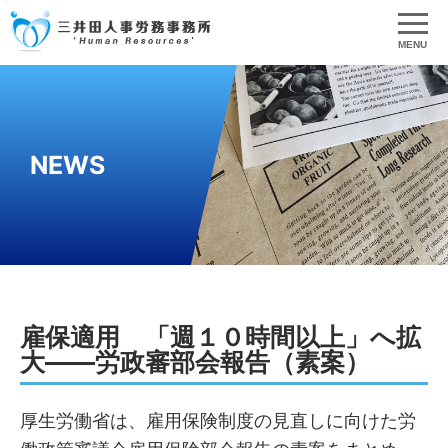
MENU
NEWS
雇保適用 「週１０時間以上」へ拡
大――労政審部会報告（素案）
厚生労働省は、雇用保険制度の見直しに向けた労